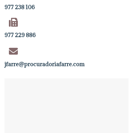
977 238 106
977 229 886
jfarre@procuradoriafarre.com