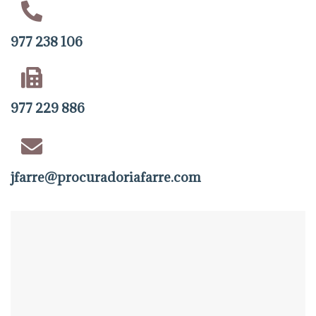
977 238 106
977 229 886
jfarre@procuradoriafarre.com