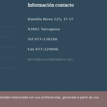
Información contacto
Rambla Nova 125, 1º 1ª
43001 Tarragona
Tel 977-238106
Fax 977-229886
jfarre@procuradoriafarre.com
blicidad relacionada con sus preferencias, generada a partir de sus
nformación aquó