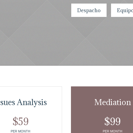
Despacho
Equip
ssues Analysis
Mediation
$
59
$
99
PER MONTH
PER MONTH