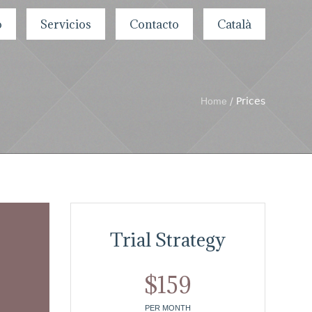
o
Servicios
Contacto
Català
Home
/
Prices
Trial Strategy
$
159
PER MONTH