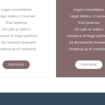
Legal consultation
Legal consultation
egal Advice / Counsel
Legal Advice / Couns
Trial Defense
Trial Defense
20 calls or letters
20 calls or letters
uance of legal opinions
Issuance of legal opin
0 documents reviewed
20 documents review
awing up of contracts
Drawing up of contra
PURCHASE
PURCHASE