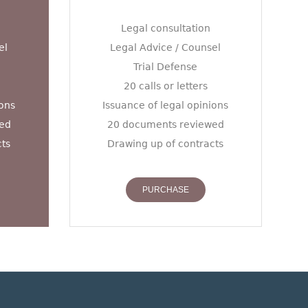
Legal consultation
el
Legal Advice / Counsel
Trial Defense
20 calls or letters
ions
Issuance of legal opinions
ed
20 documents reviewed
cts
Drawing up of contracts
PURCHASE