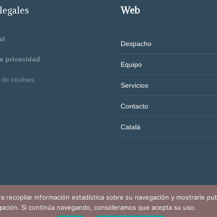
legales
Web
al
Despacho
de privacidad
Equipo
n de cookies
Servicios
Contacto
Català
ra recopilar información estadística sobre su navegación y mostrarle pu
ación. Si continúa navegando, consideramos que acepta su uso.
Más i